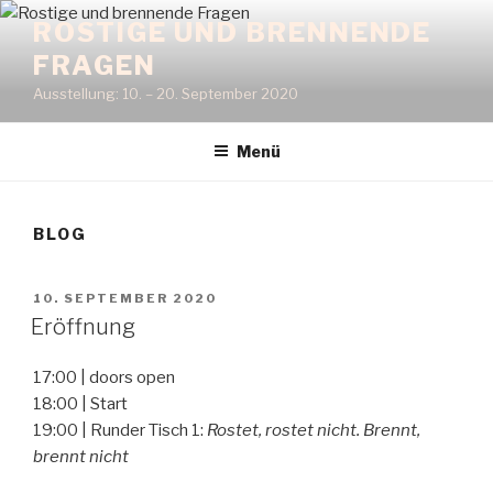
Zum
ROSTIGE UND BRENNENDE
Inhalt
FRAGEN
springen
Ausstellung: 10. – 20. September 2020
Menü
BLOG
VERÖFFENTLICHT
10. SEPTEMBER 2020
AM
Eröffnung
17:00 | doors open
18:00 | Start
19:00 | Runder Tisch 1:
Rostet, rostet nicht. Brennt,
brennt nicht